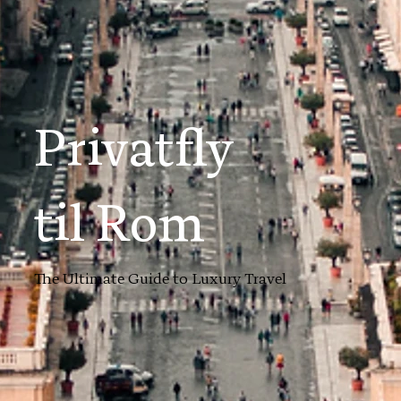
Privatfly
til Rom
The Ultimate Guide to Luxury Travel